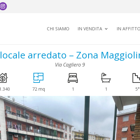
CHI SIAMO
IN VENDITA
IN AFFITT
ilocale arredato – Zona Maggioli
Via Cagliero 9
1.340
72 mq
1
1
5°