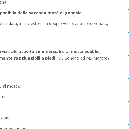
ina.
sponibile dalla seconda metà di gennaio.
 blindata, infissi esterni in doppio vetro, aria condizionata,
rvizi
, alle
attività commerciali e ai mezzi pubblici
,
ente raggiungibili a piedi
(M3 Sondrio ed M5 Marche)
0 al mese).
one.
zioni.
o in esclusiva.