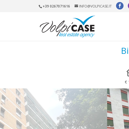
+39 0267071616
INFO@VOLPICASE.IT
B
€ 