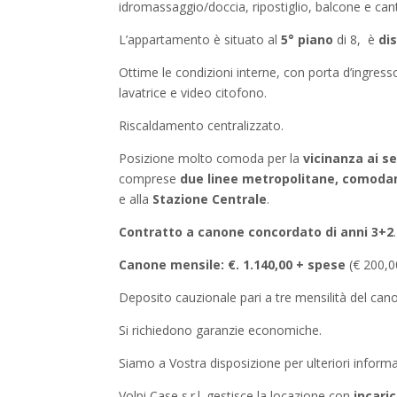
idromassaggio/doccia, ripostiglio, balcone e cant
L’appartamento è situato al
5° piano
di 8, è
di
Ottime le condizioni interne, con porta d’ingresso
lavatrice e video citofono.
Riscaldamento centralizzato.
Posizione molto comoda per la
vicinanza ai se
comprese
due linee metropolitane, comodam
e alla
Stazione Centrale
.
Contratto a canone concordato di anni 3+2
.
Canone mensile: €. 1.140,00 + spese
(€ 200,0
Deposito cauzionale pari a tre mensilità del can
Si richiedono garanzie economiche.
Siamo a Vostra disposizione per ulteriori informa
Volpi Case s.r.l. gestisce la locazione con
incaric