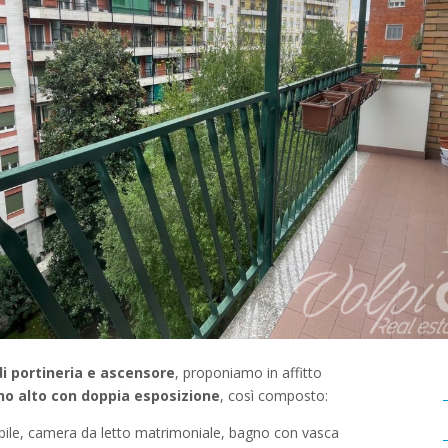
di portineria e ascensore
, proponiamo in affitto
no alto con doppia
esposizione
, così composto:
bile, camera da letto matrimoniale, bagno con vasca