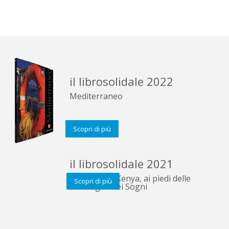
il librosolidale 2022
Mediterraneo
Scopri di più
il librosolidale 2021
A Sererit, in Kenya, ai piedi delle
Scopri di più
Montagne dei Sogni