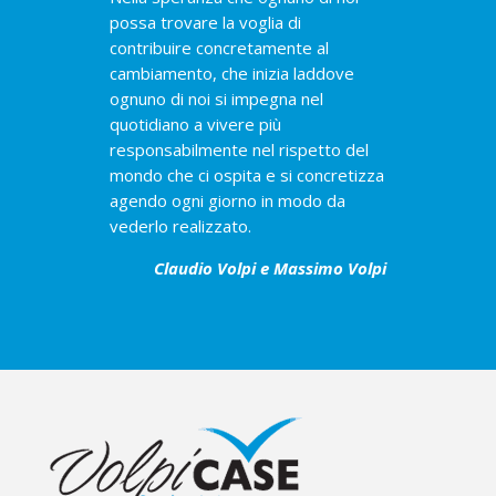
possa trovare la voglia di
contribuire concretamente al
cambiamento, che inizia laddove
ognuno di noi si impegna nel
quotidiano a vivere più
responsabilmente nel rispetto del
mondo che ci ospita e si concretizza
agendo ogni giorno in modo da
vederlo realizzato.
Claudio Volpi e Massimo Volpi