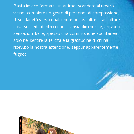
Basta invece fermarsi un attimo, sorridere al nostro
vicino, compiere un gesto di perdono, di compassione,
di solidarietà verso qualcuno e poi ascoltare…ascoltare
cosa succede dentro di noi…l’ansia diminuisce, arrivano
sensazioni belle, spesso una commozione spontanea
solo nel sentire la felicità e la gratitudine di chi ha
ricevuto la nostra attenzione, seppur apparentemente
fugace.