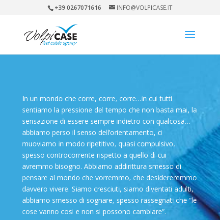
+39 0267071616
INFO@VOLPICASE.IT
In un mondo che corre, corre, corre…in cui tutti
sentiamo la pressione del tempo che non basta mai, la
sensazione di essere sempre indietro con qualcosa…
abbiamo perso il senso dell’orientamento, ci
muoviamo in modo ripetitivo, quasi compulsivo,
spesso controcorrente rispetto a quello di cui
avremmo bisogno. Abbiamo addirittura smesso di
pensare al mondo che vorremmo, che desidereremmo
davvero vivere. Siamo cresciuti, siamo diventati adulti,
abbiamo smesso di sognare, spesso rassegnati che “le
cose vanno cosi e non si possono cambiare”.