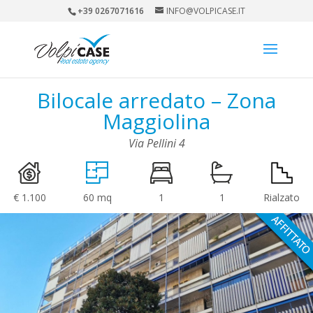
+39 0267071616
INFO@VOLPICASE.IT
Bilocale arredato – Zona
Maggiolina
Via Pellini 4
€ 1.100
60 mq
1
1
Rialzato