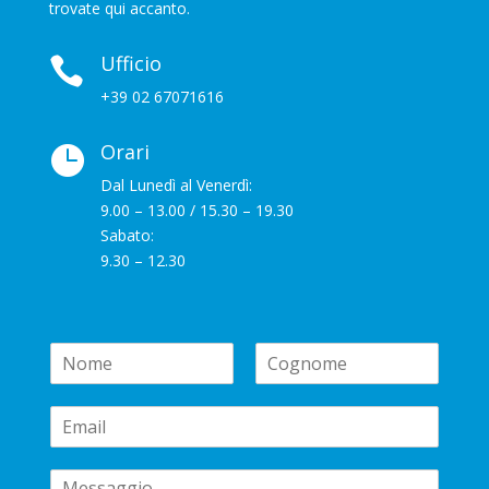
trovate qui accanto.
Ufficio

+39 02 67071616
Orari

Dal Lunedì al Venerdì:
9.00 – 13.00 / 15.30 – 19.30
Sabato:
9.30 – 12.30
N
a
N
C
m
o
o
E
e
m
g
m
*
e
n
a
o
C
i
m