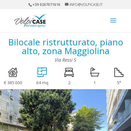
+39 0267071616
INFO@VOLPICASE.IT
Bilocale ristrutturato, piano
alto, zona Maggiolina
Via Ressi 5
€ 385.000
64 mq
2
1
5°