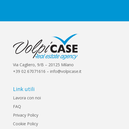
x
e
s
*
Via Cagliero, 9/B – 20125 Milano
+39 02 67071616 – info@volpicase.it
Link utili
Lavora con noi
FAQ
Privacy Policy
Cookie Policy