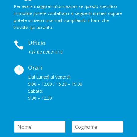
Per avere maggiori informazioni se questo specifico
immobile potete contattarci ai seguenti numeri oppure
potete scriverci una mail compilando il form che
trovate qui accanto.
Ufficio

+39 02 67071616
Orari

Dal Lunedì al Venerdì:
9.00 – 13.00 / 15.30 – 19.30
Sabato:
9.30 – 12.30
N
a
N
C
m