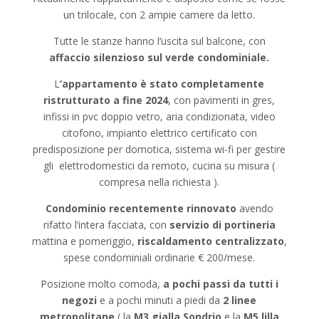
un trilocale, con 2 ampie camere da letto.
Tutte le stanze hanno l’uscita sul balcone, con
affaccio silenzioso sul verde condominiale.
L
‘appartamento è stato completamente
ristrutturato a fine 2024
, con pavimenti in gres,
infissi in pvc doppio vetro, aria condizionata, video
citofono, impianto elettrico certificato con
predisposizione per domotica, sistema wi-fi per gestire
gli elettrodomestici da remoto, cucina su misura (
compresa nella richiesta ).
Condominio recentemente rinnovato
avendo
rifatto l’intera facciata, con
servizio di portineria
mattina e pomeriggio,
riscaldamento centralizzato
,
spese condominiali ordinarie € 200/mese.
Posizione molto comoda,
a pochi passi da tutti i
negozi
e a pochi minuti a piedi da
2 linee
metropolitane
( la
M3 gialla Sondrio
e la
M5 lilla