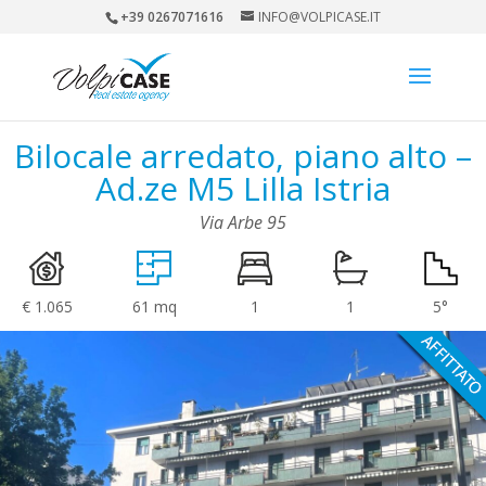
+39 0267071616
INFO@VOLPICASE.IT
Bilocale arredato, piano alto –
Ad.ze M5 Lilla Istria
Via Arbe 95
€ 1.065
61 mq
1
1
5°