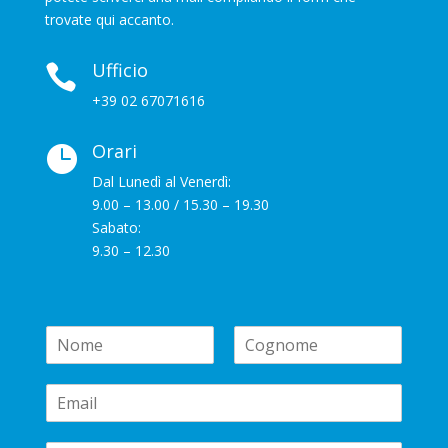
trovate qui accanto.
Ufficio

+39 02 67071616
Orari

Dal Lunedì al Venerdì:
9.00 – 13.00 / 15.30 – 19.30
Sabato:
9.30 – 12.30
N
a
N
C
m
o
o
E
e
m
g
m
*
e
n
a
o