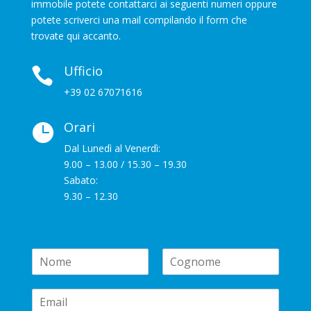
immobile potete contattarci ai seguenti numeri oppure
potete scriverci una mail compilando il form che
trovate qui accanto.
Ufficio

+39 02 67071616
Orari

Dal Lunedì al Venerdì:
9.00 – 13.00 / 15.30 – 19.30
Sabato:
9.30 – 12.30
N
a
N
C
m
o
o
E
e
m
g
m
*