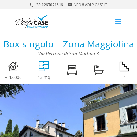
+39 0267071616
INFO@VOLPICASE.IT
Box singolo – Zona Maggiolina
Via Perrone di San Martino 3
€ 42.000
13 mq
-1