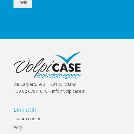
*
k
Invia
b
o
x
e
s
*
Via Cagliero, 9/B – 20125 Milano
+39 02 67071616 – info@volpicase.it
Link utili
Lavora con noi
FAQ