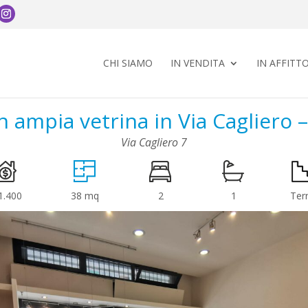
CHI SIAMO
IN VENDITA
IN AFFITT
 ampia vetrina in Via Cagliero 
Via Cagliero 7
1.400
38 mq
2
1
Ter