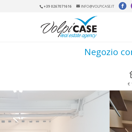
+39 0267071616
INFO@VOLPICASE.IT
Negozio con
€ 