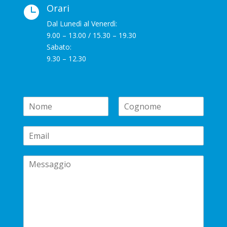
Orari

Dal Lunedì al Venerdì:
9.00 – 13.00 / 15.30 – 19.30
Sabato:
9.30 – 12.30
N
a
N
C
m
o
o
E
e
m
g
m
*
e
n
a
o
C
i
m
e
o
l
m
*
m
e
n
t