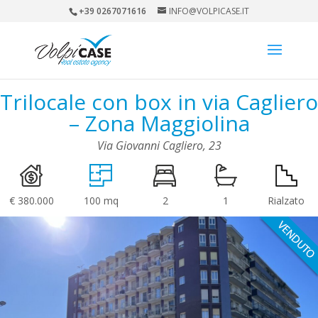
+39 0267071616
INFO@VOLPICASE.IT
Trilocale con box in via Cagliero
– Zona Maggiolina
Via Giovanni Cagliero, 23
€ 380.000
100 mq
2
1
Rialzato