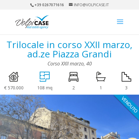
+39 0267071616
INFO@VOLPICASE.IT
Trilocale in corso XXII marzo,
ad.ze Piazza Grandi
Corso XXII marzo, 40
€ 570.000
108 mq
2
1
3