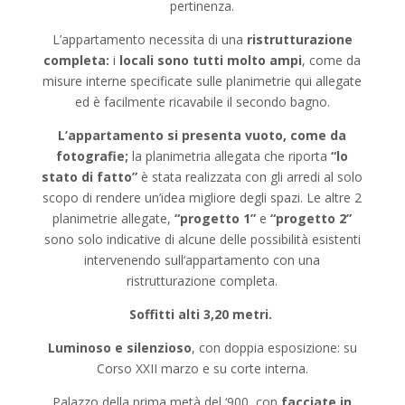
pertinenza.
L’appartamento necessita di una
ristrutturazione
completa:
i
locali sono tutti molto ampi
, come da
misure interne specificate sulle planimetrie qui allegate
ed è facilmente ricavabile il secondo bagno.
L’appartamento si presenta vuoto, come da
fotografie;
la planimetria allegata che riporta
“lo
stato di fatto”
è stata realizzata con gli arredi al solo
scopo di rendere un’idea migliore degli spazi. Le altre 2
planimetrie allegate,
“progetto 1”
e
“progetto 2”
sono solo indicative di alcune delle possibilità esistenti
intervenendo sull’appartamento con una
ristrutturazione completa.
Soffitti alti 3,20 metri.
Luminoso e silenzioso
, con doppia esposizione: su
Corso XXII marzo e su corte interna.
Palazzo della prima metà del ‘900, con
facciate in