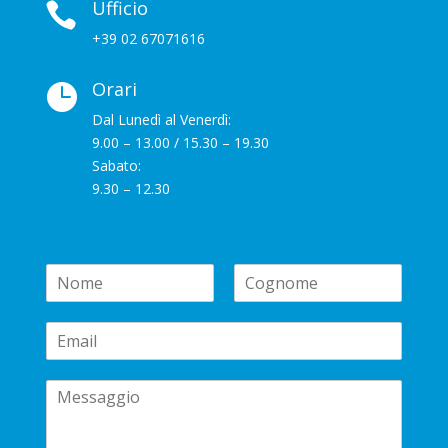
Ufficio

+39 02 67071616
Orari

Dal Lunedì al Venerdì:
9.00 – 13.00 / 15.30 – 19.30
Sabato:
9.30 – 12.30
N
a
N
C
m
o
o
E
e
m
g
m
*
e
n
a
o
C
i
m
e
o
l
m
*