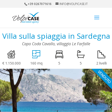
+39 0267071616
INFO@VOLPICASE.IT
Villa sulla spiaggia in Sardegna
Capo Coda Cavallo, villaggio Le Farfalle
€ 1.150.000
160 mq
5
5
2 livelli