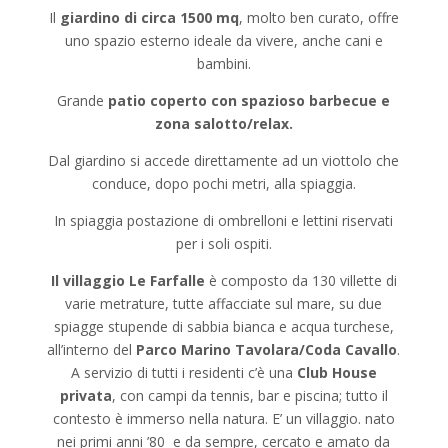
Il
giardino di circa 1500 mq
, molto ben curato, offre
uno spazio esterno ideale da vivere, anche cani e
bambini.
Grande
patio coperto con spazioso barbecue e
zona salotto/relax.
Dal giardino si accede direttamente ad un viottolo che
conduce, dopo pochi metri, alla spiaggia.
In spiaggia postazione di ombrelloni e lettini riservati
per i soli ospiti.
Il villaggio Le Farfalle
è composto da 130 villette di
varie metrature, tutte affacciate sul mare, su due
spiagge stupende di sabbia bianca e acqua turchese,
all’interno del
Parco Marino Tavolara/Coda Cavallo
.
A servizio di tutti i residenti c’è una
Club House
privata
, con campi da tennis, bar e piscina; tutto il
contesto è immerso nella natura. E’ un villaggio. nato
nei primi anni ’80 e da sempre, cercato e amato da