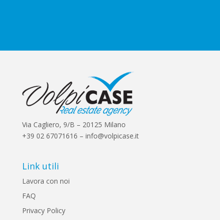
o
x
e
s
*
Via Cagliero, 9/B – 20125 Milano
+39 02 67071616 – info@volpicase.it
Link utili
Lavora con noi
FAQ
Privacy Policy