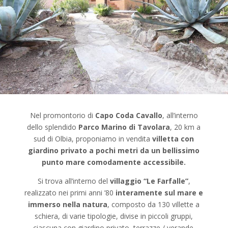
Nel promontorio di
Capo Coda Cavallo
, all’interno
dello splendido
Parco Marino di Tavolara
, 20 km a
sud di Olbia, proponiamo in vendita
villetta con
giardino privato a pochi metri da un bellissimo
punto mare comodamente accessibile.
Si trova all’interno del
villaggio “Le Farfalle”
,
realizzato nei primi anni ’80
interamente sul mare e
immerso nella natura
, composto da 130 villette a
schiera, di varie tipologie, divise in piccoli gruppi,
ciascuna con giardino privato, terrazze / verande.