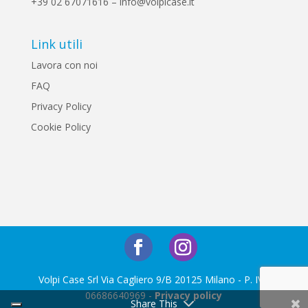
+39 02 67071616 – info@volpicase.it
Link utili
Lavora con noi
FAQ
Privacy Policy
Cookie Policy
Volpi Case Srl Via Cagliero 9/B 20125 Milano - P. IVA
06686640969 -
Privacy policy
Share This