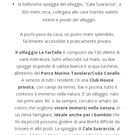
la bellissima spiaggia del villaggio, “Cala Suaraccia”, a
300 metri circa, collegata alle case tramite vialetti
interni e privati del villaggio.
A pochi passi da casa, un punto mare splendido,
facilmente accessibile e praticamente privato.
Il villaggio Le Farfalle
è composto da 130 villette di
varie metrature, tutte affacciate sul mare, su due
spiagge stupende di sabbia bianca e acqua turchese,
all’interno del
Parco Marino Tavolara/Coda Cavallo
.
A servizio di tutti i residenti c’è una
Club House
privata
, con campi da tennis, bar e piscina; tutto il
contesto è immerso nella natura. E’ un villaggio. nato
nei primi anni ’80 e da sempre, cercato e amato da
coloro che vogliono
vivere immersi nella natura
, in
un clima famigliare,
ideale anche per i bambini
che
fin da piccoli possono godere di una libertà difficile da
trovare in altri posti. La spiaggia di
Cala Suaraccia
, al