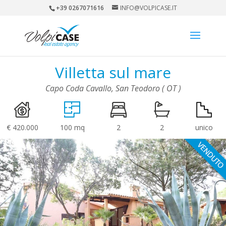
+39 0267071616
INFO@VOLPICASE.IT
Villetta sul mare
Capo Coda Cavallo, San Teodoro ( OT )
€ 420.000
100 mq
2
2
unico