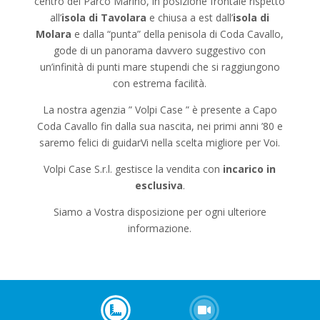
centro del Parco Marino, in posizione frontale rispetto
all’
isola di Tavolara
e chiusa a est dall’
isola di
Molara
e dalla “punta” della penisola di Coda Cavallo,
gode di un panorama davvero suggestivo con
un’infinità di punti mare stupendi che si raggiungono
con estrema facilità.
La nostra agenzia ” Volpi Case ” è presente a Capo
Coda Cavallo fin dalla sua nascita, nei primi anni ’80 e
saremo felici di guidarVi nella scelta migliore per Voi.
Volpi Case S.r.l. gestisce la vendita con
incarico in
esclusiva
.
Siamo a Vostra disposizione per ogni ulteriore
informazione.