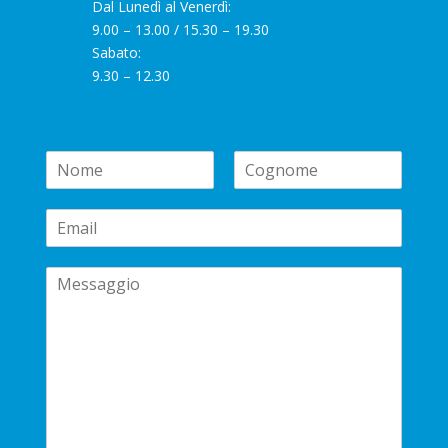
Dal Lunedì al Venerdì:
9.00 – 13.00 / 15.30 – 19.30
Sabato:
9.30 – 12.30
N
a
N
C
m
o
o
E
e
m
g
m
*
e
n
a
o
C
i
m
e
o
l
m
*
m
e
n
t
o
r