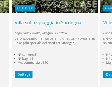
€ 1.150.000
€ 42
Villa sulla spiaggia in Sardegna
Vill
Capo Coda Cavallo, villaggio Le Farfalle
Capo C
VILLA AZZURRA – LE FARFALLE – CAPO CODA CAVALLO In
Nel p
un angolo speciale del Nord-Est Sardegna,...
splend
N° camere: 5
N° 
N° bagni: 5
N° 
Mq. commerciali: 160
Mq.
Dettagli
Det