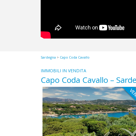
Sardegna
>
Capo Coda Cavallo
IMMOBILI IN VENDITA
Capo Coda Cavallo – Sard