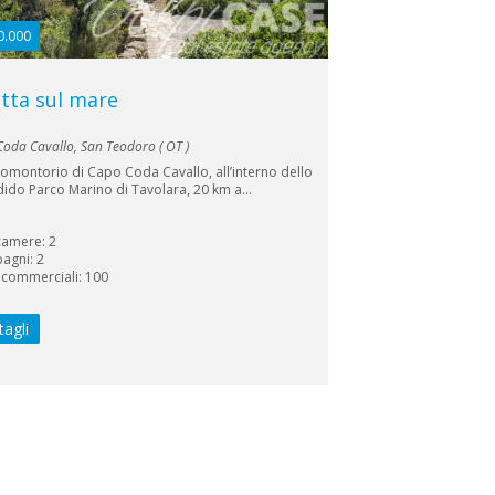
0.000
etta sul mare
oda Cavallo, San Teodoro ( OT )
romontorio di Capo Coda Cavallo, all’interno dello
ido Parco Marino di Tavolara, 20 km a...
camere: 2
bagni: 2
 commerciali: 100
tagli