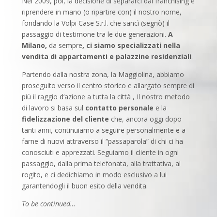
Nel 2009, poi, la decisione di separarci dal franchising e
riprendere in mano (o ripartire con) il nostro nome,
fondando la Volpi Case S.r.l. che sancì (segnò) il
passaggio di testimone tra le due generazioni.
A
Milano,
da sempre
, ci siamo specializzati
nella
vendita di appartamenti e palazzine residenziali
.
Partendo dalla nostra zona, la Maggiolina, abbiamo
proseguito verso il centro storico e allargato sempre di
più il raggio d’azione a tutta la città , Il nostro metodo
di lavoro si basa sul
contatto personale
e la
fidelizzazione del cliente
che, ancora oggi dopo
tanti anni, continuiamo a seguire personalmente e a
farne di nuovi attraverso il “passaparola” di chi ci ha
conosciuti e apprezzati. Seguiamo il cliente in ogni
passaggio, dalla prima telefonata, alla trattativa, al
rogito, e ci dedichiamo in modo esclusivo a lui
garantendogli il buon esito della vendita.
To be continued…