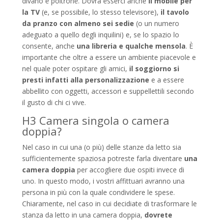
divano e poltrone. Dovrà esserci anche
il mobile per
la TV
(e, se possibile, lo stesso televisore),
il tavolo
da pranzo con almeno sei sedie
(o un numero
adeguato a quello degli inquilini) e, se lo spazio lo
consente, anche
una libreria e qualche mensola
. È
importante che oltre a essere un ambiente piacevole e
nel quale poter ospitare gli amici,
il soggiorno si
presti infatti alla personalizzazione
e a essere
abbellito con oggetti, accessori e suppellettili secondo
il gusto di chi ci vive.
H3 Camera singola o camera
doppia?
Nel caso in cui una (o più) delle stanze da letto sia
sufficientemente spaziosa potreste farla diventare
una
camera doppia
per accogliere due ospiti invece di
uno. In questo modo, i vostri affittuari avranno una
persona in più con la quale condividere le spese.
Chiaramente, nel caso in cui decidiate di trasformare le
stanza da letto in una camera doppia,
dovrete