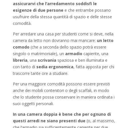
assicurarvi che l’arredamento soddisfi le
esigenze di due persone
e che entrambe possano
usufruire della stessa quantità di spazio e delle stesse
comodità.
Per arredare una casa per studenti come si deve, nella
camera da letto non dovranno mai mancare:
un letto
comodo
(che a seconda dello spazio potrà essere
singolo o matrimoniale), un
armadio
capiente, una
libreria
, una
scrivania
spaziosa e ben illuminata e
con tanto di
sedia ergonomica
, fatta apposta per chi
trascorre tante ore a studiare.
Per una maggiore comodità possono essere previsti
anche dei mobili contenitori o degli scaffali, in modo
che lo studente possa conservare in maniera ordinata i
suoi oggetti personali.
In una camera doppia è bene che per ognuno di
questi arredi ne siano presenti due
(o, al massimo,
che l’armadio sia sufficientemente capiente per due