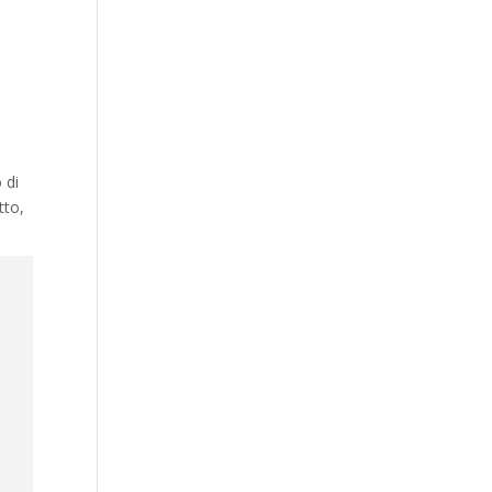
 di
tto,