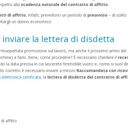
rispetto alla
scadenza naturale del contratto di affitto
.
tti di affitto
, infatti, prevedono un periodo di
preavviso
– di solito
evitargli un danno economico.
nviare la lettera di disdetta
n’inaspettata promozione sul lavoro, ma anche il prossimo arrivo del
termine) a farlo. Bene, come procedere? È necessario chiedere il
rece
do la data precisa in cui lascerete l’immobile vuoto e, come si suol di
 modo corretto è necessario inviare a mezzo
Raccomandata con ricev
 elettronica certificata
, la
lettera di disdetta del contratto di aff
di affitto