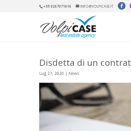
+39 0267071616
INFO@VOLPICASE.IT
Disdetta di un contrat
Lug 27, 2020
|
News