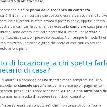
contratto di affitto
stesso.
e necessario
disdire prima della scadenza un contratto
asa. Ci limitiamo a ricordare che possono essere parecchi e molto dive
imprevisti riguardanti la sfera privata o professionale, oppure la tanto
vostra banca, i casi in cui si rende necessario
cambiare casa
prima 
uttavia, sono accomunati dalla necessità di inviare una
lettera di
 in affitto, rispettando il preavviso pattuito. Non sempre le modalità di
mo realizzato una piccola guida che potrà aiutare tutti coloro che
petto ai loro piani.
o di locazione: a chi spetta farl
rietario di casa?
 di affitto? La domanda ha una risposta molto semplice: l’inquilino,
e escludiamo
clausole specifiche
, come ad esempio il pagamento in
scorretti per i quali si rende necessaria la
risoluzione anticipata de
casa non ha la facoltà di recedere in anticipo il contratto.
to “recesso legale del conduttore”, che in sostanza gli conferisce la