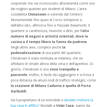
sorprende che sia riconosciuto all’unanimità come uno
dei migliori quartieri per studenti di Milano. L’area
cosiddetta
Chinatown
si estende dal Cimitero
Monumentale fino quasi al Corso Sempione e,
dall’altro lato, all’incirca fino a Piazzale Baiamonti. Il
quartiere si caratterizza, neanche a dirlo, per
l’alto
numero di negozi e attività orientali, dove la
cucina e il tempo libero la fanno da padrone
.
Negli ultimi anni, complice anche
la
pedonalizzazione
di una parte del quartiere,
Chinatown è stata restituita ai milanesi, che ne
affollano le strade all’ora della cena e dell’aperitivo. Di
giorno, Chinatown è una
zona tranquilla e
piacevole
. Inoltre, è facile da raggiungere e si trova a
poca distanza da alcuni nodi di traffico strategici, come
la stazione di Milano Cadorna e quella di Porta
Garibaldi.
Sei il proprietario di un immobile e
desideri mettere la
tua casa in affitto?
Rivolgiti a
Volpi Case
, siamo da