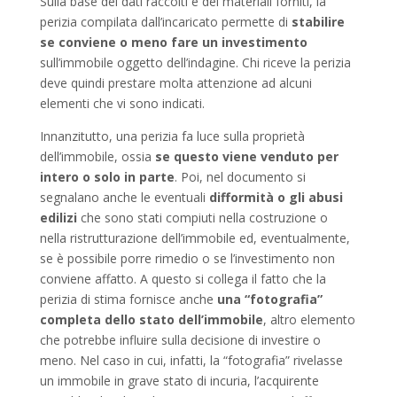
Sulla base dei dati raccolti e dei materiali forniti, la
perizia compilata dall’incaricato permette di
stabilire
se conviene o meno fare un investimento
sull’immobile oggetto dell’indagine. Chi riceve la perizia
deve quindi prestare molta attenzione ad alcuni
elementi che vi sono indicati.
Innanzitutto, una perizia fa luce sulla proprietà
dell’immobile, ossia
se questo viene venduto per
intero o solo in parte
. Poi, nel documento si
segnalano anche le eventuali
difformità o gli abusi
edilizi
che sono stati compiuti nella costruzione o
nella ristrutturazione dell’immobile ed, eventualmente,
se è possibile porre rimedio o se l’investimento non
conviene affatto. A questo si collega il fatto che la
perizia di stima fornisce anche
una “fotografia”
completa dello stato dell’immobile
, altro elemento
che potrebbe influire sulla decisione di investire o
meno. Nel caso in cui, infatti, la “fotografia” rivelasse
un immobile in grave stato di incuria, l’acquirente