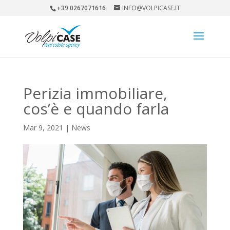
+39 0267071616
INFO@VOLPICASE.IT
Perizia immobiliare,
cos’è e quando farla
Mar 9, 2021
|
News